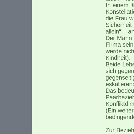
In einem 
Konstellat
die Frau w
Sicherheit
allein“ – a
Der Mann wi
Firma sein
werde nich
Kindheit).
Beide Leb
sich gegens
gegenseiti
eskaliere
Das bedeut
Paarbezieh
Konfliktdi
(Ein weiter
bedingend
Zur Bezieh