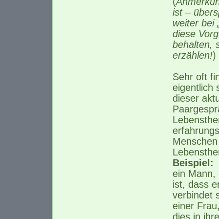
(
Anmerkung
ist – über
weiter bei
diese Vor
behalten, 
erzählen!
)
Sehr oft f
eigentlich
dieser akt
Paargespr
Lebensthe
erfahrungs
Menschen 
Lebensthe
Beispiel:
ein Mann, d
ist, dass 
verbindet s
einer Frau
dies in ihr