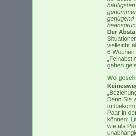
häufigsten
genommen. 
genügend g
beanspruch
Der Abst
Situatione
vielleicht 
6 Wochen 
„Feinabst
gehen gele
Wo geschi
Keinesweg
„Beziehung
Denn Sie 
mitbekomme
Paar in d
können: Li
wie als Pa
unabhängi