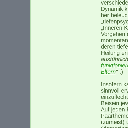
verschiede
Dynamik ka
her beleuc
„tiefenpsy
„Inneren K
Vorgehen d
momentane
deren tief
Heilung en
ausführlich
funktionie
Eltern
"
.)
Insofern k
sinnvoll e
einzuflech
Beisein je
Auf jeden 
Paartheme
(zumeist)