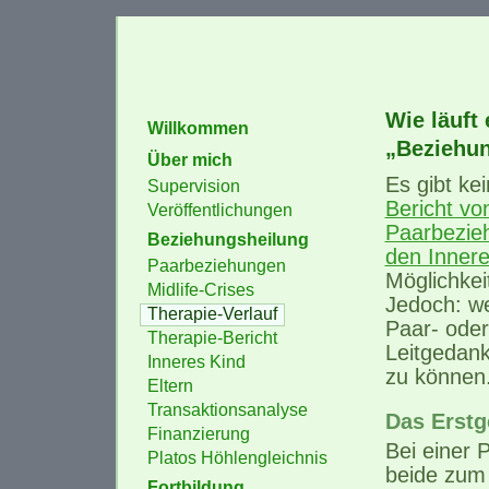
Wie läuft 
Willkommen
„Beziehun
Über mich
Es gibt ke
Supervision
Bericht vo
Veröffentlichungen
Paarbezieh
Beziehungsheilung
den Innere
Paarbeziehungen
Möglichkei
Midlife-Crises
Jedoch: we
Therapie-Verlauf
Paar- oder
Therapie-Bericht
Leitgedank
Inneres Kind
zu können
Eltern
Transaktionsanalyse
Das Erstg
Finanzierung
Bei einer 
Platos Höhlengleichnis
beide zum 
Fortbildung