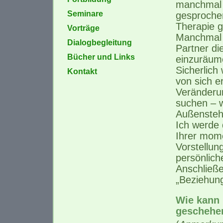
manchmal z
Seminare
gesprochen
Therapie g
Vorträge
Manchmal i
Dialogbegleitung
Partner di
Bücher und Links
einzuräum
Sicherlich
Kontakt
von sich e
Veränderu
suchen – w
Außensteh
Ich werde 
Ihrer mom
Vorstellun
persönlic
Anschließe
„Beziehung
Wie kann 
geschehe