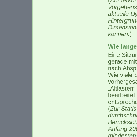
(
Anmerkung
Vorgehens
aktuelle D
Hintergrun
Dimensione
können.
)
Wie lange
Eine Sitzu
gerade mit
nach Abspr
Wie viele S
vorhergesa
„Altlasten
bearbeitet
entspreche
(
Zur Stati
durchschni
Berücksich
Anfang 20
mindesten